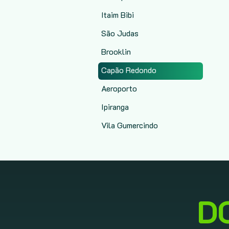
Itaim Bibi
São Judas
Brooklin
Capão Redondo
Aeroporto
Ipiranga
Vila Gumercindo
D