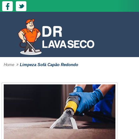
»
Home
Limpeza Sofá Capão Redondo